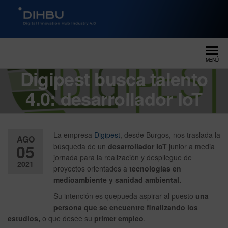
DIGITAL INNOVATION HUB
dihbu – ecosistema para la
digitalización industrial
INDUSTRY 4.0
MENÚ
Digipest busca talento
4.0: desarrollador IoT
La empresa
Digipest
, desde Burgos, nos traslada la
AGO
05
búsqueda de un
desarrollador IoT
junior a media
jornada para la realización y despliegue de
2021
proyectos orientados a
tecnologías en
medioambiente y sanidad ambiental.
Desactiv
Su intención es quepueda aspirar al puesto
una
ado
persona que se encuentre finalizando los
estudios,
o que desee su
primer empleo
.