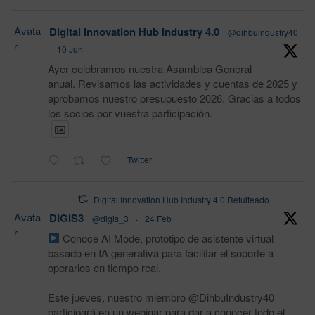
Avata
Digital Innovation Hub Industry 4.0
@dihbuindustry40
r
·
10 Jun
Ayer celebramos nuestra Asamblea General
anual. Revisamos las actividades y cuentas de 2025 y
aprobamos nuestro presupuesto 2026. Gracias a todos
los socios por vuestra participación.
Twitter
Digital Innovation Hub Industry 4.0 Retuiteado
Avata
DIGIS3
@digis_3
·
24 Feb
r
Conoce AI Mode, prototipo de asistente virtual
basado en IA generativa para facilitar el soporte a
operarios en tiempo real.
Este jueves, nuestro miembro @DihbuIndustry40
participará en un webinar para dar a conocer todo el