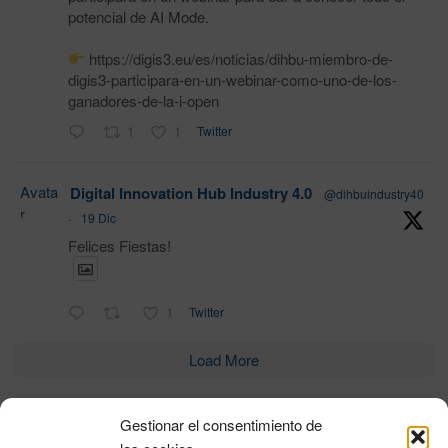
potencial de AI Mode.
https://digis3.eu/es/noticias/dihbu-miembro-de-
digis3-participara-en-un-webinar-como-uno-de-los-
ganadores-de-la-i-open
1
1
Twitter
Avata
Digital Innovation Hub Industry 4.0
@dihbuindustry40
r
·
19 Dic
Felices Fiestas!
1
Twitter
Load More
Gestionar el consentimiento de
Política de privacidad
|
Aviso Legal
|
Política de cookies
|
DNSH
|
Trabaja con