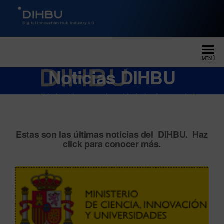
DIGITAL INNOVATION HUB
dihbu – ecosistema para la
digitalización industrial
INDUSTRY 4.0
MENÚ
Noticias DIHBU
Estas son las últimas noticias del DIHBU. Haz
click para conocer más.