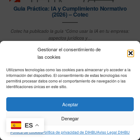
Guia Práctica: IA y Cumplimiento Normativo
(2026) – Cotec
Cotec ha publicado la guía “Cómo usar la IA en tu empresa:
aspectos jurídicos y…
Gestionar el consentimiento de
las cookies
Utilizamos tecnologías como las cookies para almacenar y/o acceder a la
información del dispositivo. El consentimiento de estas tecnologías nos
permitirá procesar datos como el comportamiento de navegación o las
identificaciones únicas en este sitio.
Aceptar
Denegar
DIHBU asistirá al 30º Congreso de Calidad en
ES
la Automoción organizado por la AEC
Política de cookies
Política de privacidad de DIHBU
Aviso Legal DIHBU