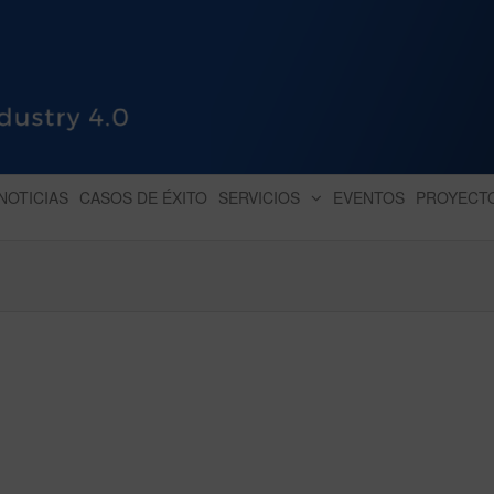
HUB INDUSTRY 4.0
dihbu – ecosistema para la digitaliz
NOTICIAS
CASOS DE ÉXITO
SERVICIOS
EVENTOS
PROYECT