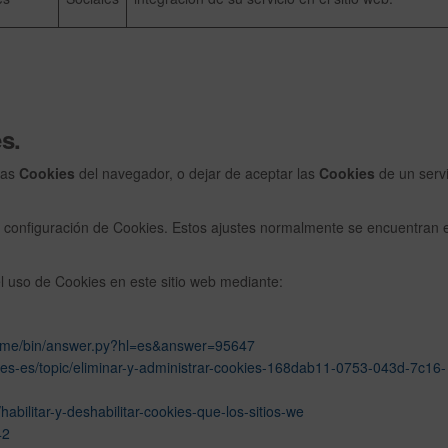
s.
 las
Cookies
del navegador, o dejar de aceptar las
Cookies
de un servi
configuración de Cookies. Estos ajustes normalmente se encuentran e
el uso de Cookies en este sitio web mediante:
rome/bin/answer.py?hl=es&answer=95647
m/es-es/topic/eliminar-y-administrar-cookies-168dab11-0753-043d-7c16-
/habilitar-y-deshabilitar-cookies-que-los-sitios-we
42