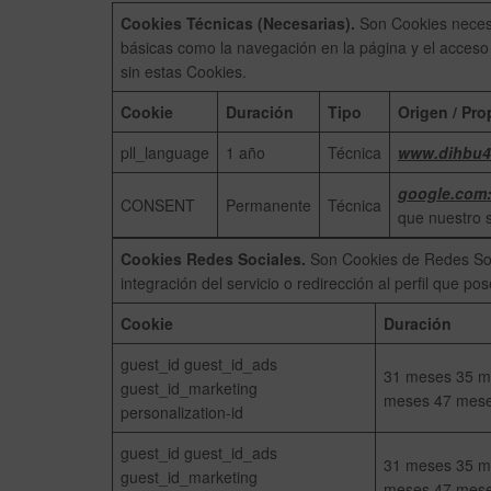
Cookies Técnicas (Necesarias).
Son Cookies necesa
básicas como la navegación en la página y el acces
sin estas Cookies.
Cookie
Duración
Tipo
Origen / Pro
pll_language
1 año
Técnica
www.dihbu4
google.com
CONSENT
Permanente
Técnica
que nuestro s
Cookies Redes Sociales.
Son Cookies de Redes Socia
integración del servicio o redirección al perfil que po
Cookie
Duración
guest_id guest_id_ads
31 meses 35 m
guest_id_marketing
meses 47 mes
personalization-id
guest_id guest_id_ads
31 meses 35 m
guest_id_marketing
meses 47 mes