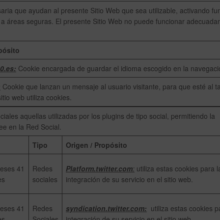
ria que ayudan al presente Sitio Web que sea utilizable, activando fu
o a áreas seguras. El presente Sitio Web no puede funcionar adecuad
pósito
0.es:
Cookie encargada de guardar el idioma escogido en la navegaci
:
Cookie que lanzan un mensaje al usuario visitante, para que esté al t
itio web utiliza cookies.
les aquellas utilizadas por los plugins de tipo social, permitiendo la
see en la Red Social.
Tipo
Origen / Propósito
eses 41
Redes
Platform.twitter.com
:
utiliza estas cookies para l
es
sociales
integración de su servicio en el sitio web.
eses 41
Redes
syndication.twitter.com:
utiliza estas cookies p
es
Sociales
integración de su servicio en el sitio web.