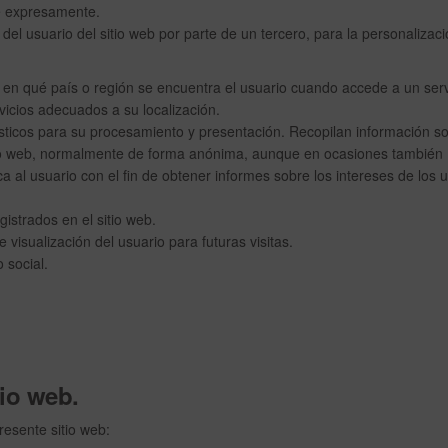
rle expresamente.
el usuario del sitio web por parte de un tercero, para la personalizac
ar en qué país o región se encuentra el usuario cuando accede a un serv
rvicios adecuados a su localización.
sticos para su procesamiento y presentación. Recopilan información so
itio web, normalmente de forma anónima, aunque en ocasiones también
a al usuario con el fin de obtener informes sobre los intereses de los 
istrados en el sitio web.
visualización del usuario para futuras visitas.
 social.
tio web.
resente sitio web: