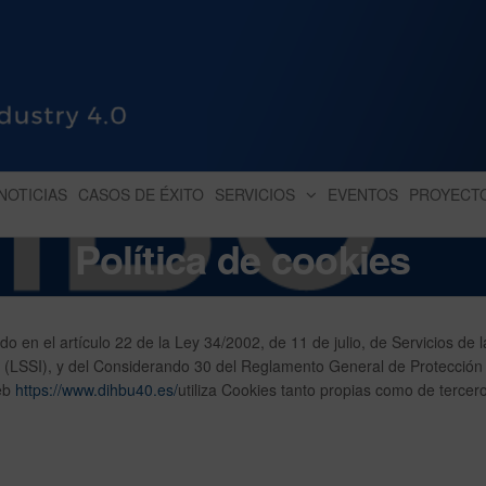
HUB INDUSTRY 4.0
dihbu – ecosistema para la digitaliz
NOTICIAS
CASOS DE ÉXITO
SERVICIOS
EVENTOS
PROYECT
Política de cookies
o en el artículo 22 de la Ley 34/2002, de 11 de julio, de Servicios de l
o (LSSI), y del Considerando 30 del Reglamento General de Protección
Web
https://www.dihbu40.es/
utiliza Cookies tanto propias como de tercer