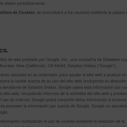
la visiten periódicamente.
olítica de Cookies
, se comunicará a los usuarios mediante la página 
cs.
nalítico de web prestado por Google, Inc., una compañía de Delaware cu
Mountain View (California), CA 94043, Estados Unidos (“Google”).
e texto ubicados en su ordenador, para ayudar al sitio web a analizar el
enera la cookie acerca de su uso del sitio web (incluyendo su dirección
os servidores de Estados Unidos. Google usará esta información por cu
l sitio web, recopilando informes de la actividad del sitio web y presta
 el uso de Internet. Google podrá transmitir dicha información a tercero
ceros procesen la información por cuenta de Google. Google no asociará
ogle.
 información rechazando el uso de cookies mediante la selección de la