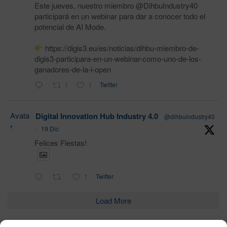
Este jueves, nuestro miembro @DihbuIndustry40
participará en un webinar para dar a conocer todo el
potencial de AI Mode.
https://digis3.eu/es/noticias/dihbu-miembro-de-
digis3-participara-en-un-webinar-como-uno-de-los-
ganadores-de-la-i-open
1
1
Twitter
Avata
Digital Innovation Hub Industry 4.0
@dihbuindustry40
r
·
19 Dic
Felices Fiestas!
1
Twitter
Load More