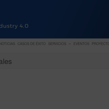
HUB INDUSTRY 4.0
dihbu – ecosistema para la digitaliz
NOTICIAS
CASOS DE ÉXITO
SERVICIOS
EVENTOS
PROYECT
ales