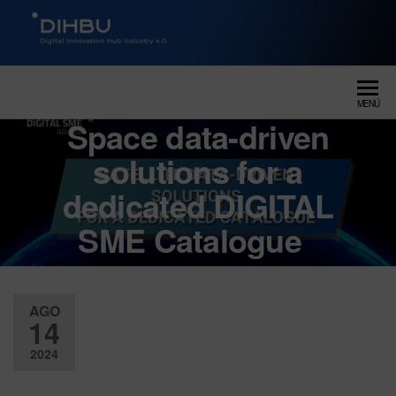
DIGITAL INNOVATION HUB
dihbu – ecosistema para la
digitalización industrial
INDUSTRY 4.0
MENÚ
Space data-driven
solutions for a
dedicated DIGITAL
SME Catalogue
AGO
14
2024
Desactiv