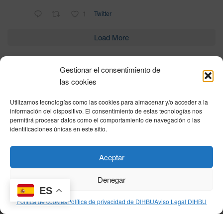
1
Twitter
Load More
Gestionar el consentimiento de
Política de privacidad
|
Aviso Legal
|
Política de cookies
|
DNSH
|
Trabaja con
las cookies
nosotros
|
HOME
Utilizamos tecnologías como las cookies para almacenar y/o acceder a la
Privacy Policy
|
Legal Notice
|
Cookies Policy
|
DNSH
|
Home
información del dispositivo. El consentimiento de estas tecnologías nos
permitirá procesar datos como el comportamiento de navegación o las
identificaciones únicas en este sitio.
© DIHBU 2026
Aceptar
Denegar
ES
Política de cookies
Política de privacidad de DIHBU
Aviso Legal DIHBU
[mec-single id="34163"]