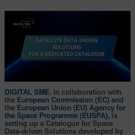
ado
DIGITAL SME
, in collaboration with
the
European Commission (EC)
and
the
European Union (EU) Agency for
the Space Programme (EUSPA)
, is
setting up a Catalogue for Space
Data-driven Solutions developed by