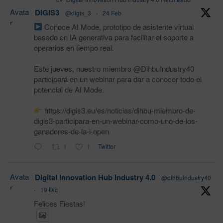
Avata
DIGIS3
@digis_3
·
24 Feb
r
Conoce AI Mode, prototipo de asistente virtual
basado en IA generativa para facilitar el soporte a
operarios en tiempo real.
Este jueves, nuestro miembro @DihbuIndustry40
participará en un webinar para dar a conocer todo el
potencial de AI Mode.
https://digis3.eu/es/noticias/dihbu-miembro-de-
digis3-participara-en-un-webinar-como-uno-de-los-
ganadores-de-la-i-open
1
1
Twitter
Avata
Digital Innovation Hub Industry 4.0
@dihbuindustry40
r
·
19 Dic
Felices Fiestas!