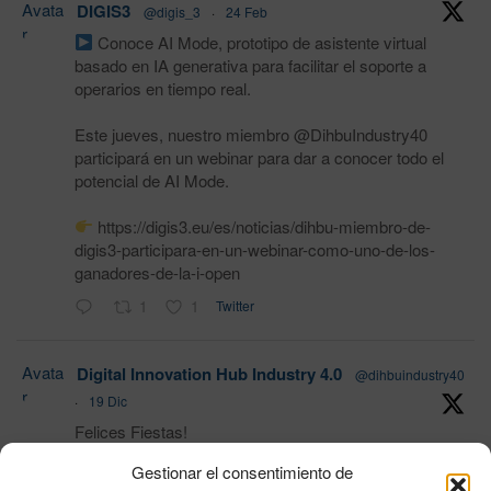
Avata
DIGIS3
@digis_3
·
24 Feb
r
Conoce AI Mode, prototipo de asistente virtual
basado en IA generativa para facilitar el soporte a
operarios en tiempo real.
Este jueves, nuestro miembro @DihbuIndustry40
participará en un webinar para dar a conocer todo el
potencial de AI Mode.
https://digis3.eu/es/noticias/dihbu-miembro-de-
digis3-participara-en-un-webinar-como-uno-de-los-
ganadores-de-la-i-open
1
1
Twitter
Avata
Digital Innovation Hub Industry 4.0
@dihbuindustry40
r
·
19 Dic
Felices Fiestas!
Gestionar el consentimiento de