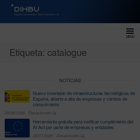
DIGITAL INNOVATION HUB
dihbu – ecosistema para la
digitalización industrial
INDUSTRY 4.0
MENÚ
Etiqueta:
catalogue
NOTICIAS
Nuevo inventario de infraestructuras tecnológicas de
España, abierto a alta de empresas y centros de
conocimiento
05/08/2026
Desactivado
Herramienta gratuita para verificar cumplimiento del
AI Act por parte de empresas y entidades
28/07/2026
Desactivado