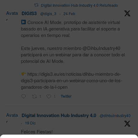
Digital Innovation Hub Industry 4.0 Retuiteado
Avata
DIGIS3
@digis_3
·
24 Feb
r
Conoce AI Mode, prototipo de asistente virtual
basado en IA generativa para facilitar el soporte a
operarios en tiempo real.
Este jueves, nuestro miembro @DihbuIndustry40
participará en un webinar para dar a conocer todo el
potencial de AI Mode.
https://digis3.eu/es/noticias/dihbu-miembro-de-
digis3-participara-en-un-webinar-como-uno-de-los-
ganadores-de-la-i-open
1
1
Twitter
Avata
Digital Innovation Hub Industry 4.0
@dihbuindustry40
r
·
19 Dic
Felices Fiestas!