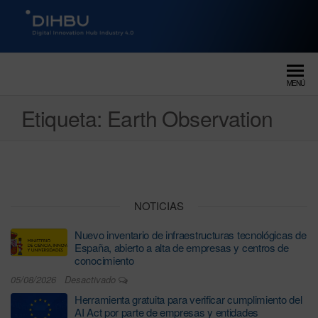
DIGITAL INNOVATION HUB
dihbu – ecosistema para la
digitalización industrial
INDUSTRY 4.0
MENÚ
Etiqueta:
Earth Observation
NOTICIAS
Nuevo inventario de infraestructuras tecnológicas de
España, abierto a alta de empresas y centros de
conocimiento
05/08/2026
Desactivado
Herramienta gratuita para verificar cumplimiento del
AI Act por parte de empresas y entidades