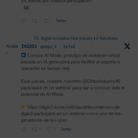
los socios por vuestra participación.
Twitter
Digital Innovation Hub Industry 4.0 Retuiteado
Avata
DIGIS3
@digis_3
·
24 Feb
r
Conoce AI Mode, prototipo de asistente virtual
basado en IA generativa para facilitar el soporte a
operarios en tiempo real.
Este jueves, nuestro miembro @DihbuIndustry40
participará en un webinar para dar a conocer todo el
potencial de AI Mode.
https://digis3.eu/es/noticias/dihbu-miembro-de-
digis3-participara-en-un-webinar-como-uno-de-los-
ganadores-de-la-i-open
1
1
Twitter