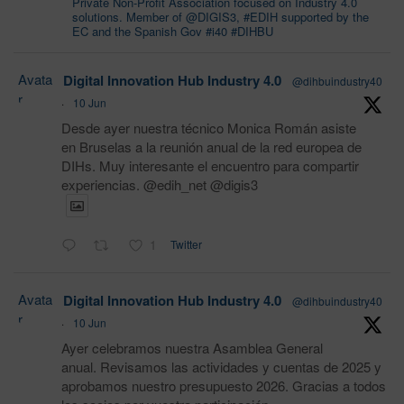
Private Non-Profit Association focused on Industry 4.0
solutions. Member of @DIGIS3, #EDIH supported by the
EC and the Spanish Gov #i40 #DIHBU
Avata
Digital Innovation Hub Industry 4.0
@dihbuindustry40
r
·
10 Jun
Desde ayer nuestra técnico Monica Román asiste
en Bruselas a la reunión anual de la red europea de
DIHs. Muy interesante el encuentro para compartir
experiencias. @edih_net @digis3
1
Twitter
Avata
Digital Innovation Hub Industry 4.0
@dihbuindustry40
r
·
10 Jun
Ayer celebramos nuestra Asamblea General
anual. Revisamos las actividades y cuentas de 2025 y
aprobamos nuestro presupuesto 2026. Gracias a todos