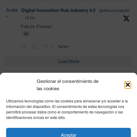
Avata
Digital Innovation Hub Industry 4.0
@dihbuindustry40
r
·
19 Dic
Felices Fiestas!
1
Twitter
Load More
Gestionar el consentimiento de
Política de privacidad
|
Aviso Legal
|
Política de cookies
|
DNSH
|
Trabaja con
las cookies
nosotros
|
HOME
Utilizamos tecnologías como las cookies para almacenar y/o acceder a la
Privacy Policy
|
Legal Notice
|
Cookies Policy
|
DNSH
|
Home
información del dispositivo. El consentimiento de estas tecnologías nos
permitirá procesar datos como el comportamiento de navegación o las
identificaciones únicas en este sitio.
© DIHBU 2026
Aceptar