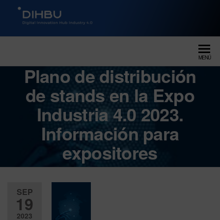
DIGITAL INNOVATION HUB
dihbu – ecosistema para la
digitalización industrial
INDUSTRY 4.0
MENÚ
Plano de distribución
de stands en la Expo
Industria 4.0 2023.
Información para
expositores
SEP
19
2023