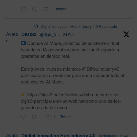
Twitter
Digital Innovation Hub Industry 4.0 Retuiteado
Avata
DIGIS3
@digis_3
·
24 Feb
r
Conoce AI Mode, prototipo de asistente virtual
basado en IA generativa para facilitar el soporte a
operarios en tiempo real.
Este jueves, nuestro miembro @DihbuIndustry40
participará en un webinar para dar a conocer todo el
potencial de AI Mode.
https://digis3.eu/es/noticias/dihbu-miembro-de-
digis3-participara-en-un-webinar-como-uno-de-los-
ganadores-de-la-i-open
1
1
Twitter
Avata
Digital Innovation Hub Industry 4.0
@dihbuindustry40