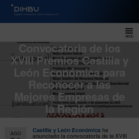
DIGITAL INNOVATION HUB
dihbu – ecosistema para la
digitalización industrial
INDUSTRY 4.0
MENÚ
Convocatoria de los
XVIII Premios Castilla y
León Económica para
Reconocer a las
Mejores Empresas de
la Región
Castilla y León Económica
ha
AGO
anunciado la convocatoria de la
XVIII