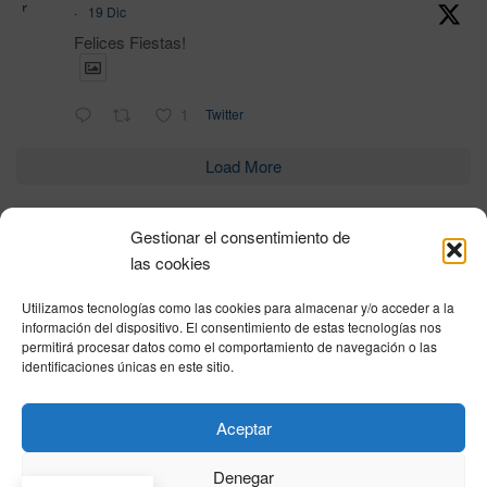
r
·
19 Dic
Felices Fiestas!
1
Twitter
Load More
Gestionar el consentimiento de
Política de privacidad
|
Aviso Legal
|
Política de cookies
|
DNSH
|
Trabaja con
las cookies
nosotros
|
HOME
Utilizamos tecnologías como las cookies para almacenar y/o acceder a la
Privacy Policy
|
Legal Notice
|
Cookies Policy
|
DNSH
|
Home
información del dispositivo. El consentimiento de estas tecnologías nos
permitirá procesar datos como el comportamiento de navegación o las
identificaciones únicas en este sitio.
© DIHBU 2026
Aceptar
Denegar