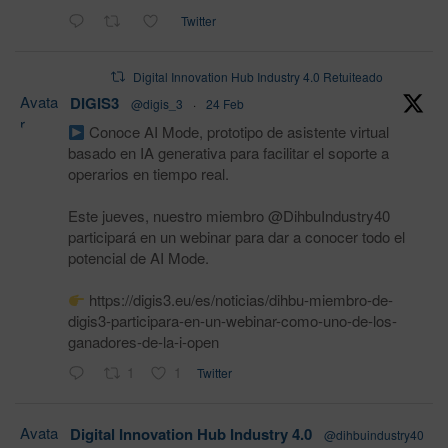
Twitter
Digital Innovation Hub Industry 4.0 Retuiteado
Avata
DIGIS3
@digis_3
·
24 Feb
r
Conoce AI Mode, prototipo de asistente virtual
basado en IA generativa para facilitar el soporte a
operarios en tiempo real.
Este jueves, nuestro miembro @DihbuIndustry40
participará en un webinar para dar a conocer todo el
potencial de AI Mode.
https://digis3.eu/es/noticias/dihbu-miembro-de-
digis3-participara-en-un-webinar-como-uno-de-los-
ganadores-de-la-i-open
1
1
Twitter
Avata
Digital Innovation Hub Industry 4.0
@dihbuindustry40