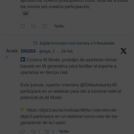
los socios por vuestra participación.
Twitter
Digital Innovation Hub Industry 4.0 Retuiteado
Avata
DIGIS3
@digis_3
·
24 Feb
r
Conoce AI Mode, prototipo de asistente virtual
basado en IA generativa para facilitar el soporte a
operarios en tiempo real.
Este jueves, nuestro miembro @DihbuIndustry40
participará en un webinar para dar a conocer todo el
potencial de AI Mode.
https://digis3.eu/es/noticias/dihbu-miembro-de-
digis3-participara-en-un-webinar-como-uno-de-los-
ganadores-de-la-i-open
1
1
Twitter