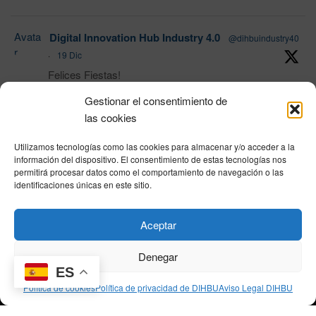
Avata
Digital Innovation Hub Industry 4.0
@dihbuindustry40
r
·
19 Dic
Felices Fiestas!
Gestionar el consentimiento de
las cookies
1
Twitter
Utilizamos tecnologías como las cookies para almacenar y/o acceder a la
Load More
información del dispositivo. El consentimiento de estas tecnologías nos
permitirá procesar datos como el comportamiento de navegación o las
identificaciones únicas en este sitio.
Política de privacidad
|
Aviso Legal
|
Política de cookies
|
DNSH
|
Trabaja con
Aceptar
nosotros
|
HOME
Privacy Policy
|
Legal Notice
|
Cookies Policy
|
DNSH
|
Home
Denegar
ES
Política de cookies
Política de privacidad de DIHBU
Aviso Legal DIHBU