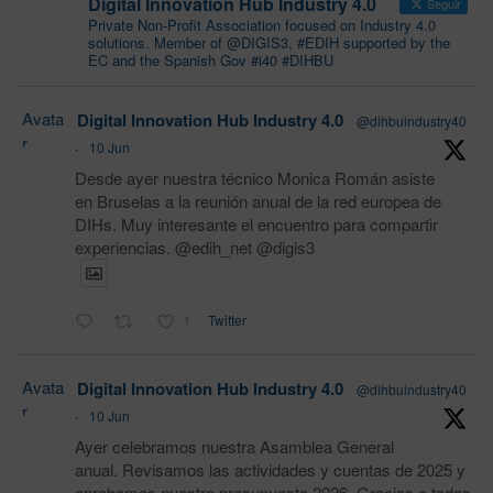
Digital Innovation Hub Industry 4.0
Seguir
Private Non-Profit Association focused on Industry 4.0
solutions. Member of @DIGIS3, #EDIH supported by the
EC and the Spanish Gov #i40 #DIHBU
Avata
Digital Innovation Hub Industry 4.0
@dihbuindustry40
r
·
10 Jun
Desde ayer nuestra técnico Monica Román asiste
en Bruselas a la reunión anual de la red europea de
DIHs. Muy interesante el encuentro para compartir
experiencias. @edih_net @digis3
1
Twitter
Avata
Digital Innovation Hub Industry 4.0
@dihbuindustry40
r
·
10 Jun
Ayer celebramos nuestra Asamblea General
anual. Revisamos las actividades y cuentas de 2025 y
aprobamos nuestro presupuesto 2026. Gracias a todos