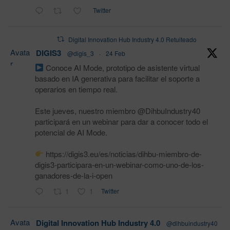
Twitter
Digital Innovation Hub Industry 4.0 Retuiteado
Avata
DIGIS3
@digis_3
·
24 Feb
r
Conoce AI Mode, prototipo de asistente virtual
basado en IA generativa para facilitar el soporte a
operarios en tiempo real.
Este jueves, nuestro miembro @DihbuIndustry40
participará en un webinar para dar a conocer todo el
potencial de AI Mode.
https://digis3.eu/es/noticias/dihbu-miembro-de-
digis3-participara-en-un-webinar-como-uno-de-los-
ganadores-de-la-i-open
1
1
Twitter
Avata
Digital Innovation Hub Industry 4.0
@dihbuindustry40