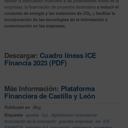
facilitar la adecuación financiera a las posibilidades reales de la
empresas, la financiación de proyectos destinados
a reducir el
consumo de energía y las emisiones de
CO
,
y
facilitar la
2
incorporación de las tecnologías de la información y
comunicación en las empresas.
Descargar:
Cuadro líneas ICE
Financia 2023 (PDF)
Más Información:
Plataforma
Financiera de Castilla y León
Publicado en
Blog
Etiquetas
ayudas
CyL
digitalización empresarial
financiación de la innovación
grandes empresas
ice
ICE
FINANCIA
industria 4.0
innovación
préstamos
proyectos