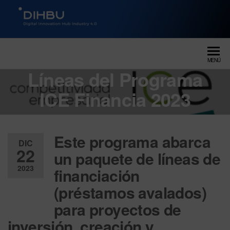
DIGITAL INNOVATION HUB
dihbu – ecosistema para la
digitalización industrial
INDUSTRY 4.0
MENÚ
Líneas del Programa
ICE Financia 2023
Este programa abarca
DIC
22
un paquete de líneas de
2023
financiación
(préstamos avalados)
Desactiv
ado
para proyectos de
inversión, creación y