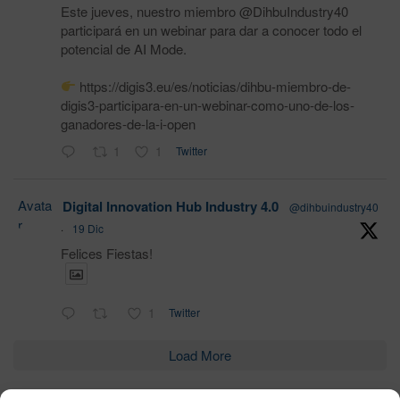
Este jueves, nuestro miembro @DihbuIndustry40
participará en un webinar para dar a conocer todo el
potencial de AI Mode.
https://digis3.eu/es/noticias/dihbu-miembro-de-
digis3-participara-en-un-webinar-como-uno-de-los-
ganadores-de-la-i-open
1
1
Twitter
Avata
Digital Innovation Hub Industry 4.0
@dihbuindustry40
r
·
19 Dic
Felices Fiestas!
1
Twitter
Load More