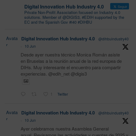
Digital Innovation Hub Industry 4.0
Seguir
Private Non-Profit Association focused on Industry 4.0
solutions. Member of @DIGIS3, #EDIH supported by the
EC and the Spanish Gov #i40 #DIHBU
Avata
Digital Innovation Hub Industry 4.0
@dihbuindustry40
r
·
10 Jun
Desde ayer nuestra técnico Monica Román asiste
en Bruselas a la reunión anual de la red europea de
DIHs. Muy interesante el encuentro para compartir
experiencias. @edih_net @digis3
1
Twitter
Avata
Digital Innovation Hub Industry 4.0
@dihbuindustry40
r
·
10 Jun
Ayer celebramos nuestra Asamblea General
anual. Revisamos las actividades y cuentas de 2025 y