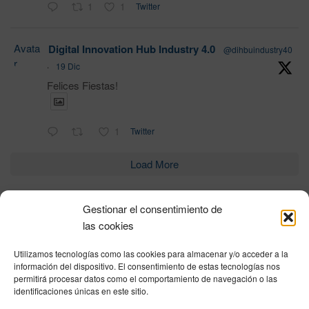
1
1
Twitter
Avata
Digital Innovation Hub Industry 4.0
@dihbuindustry40
r
·
19 Dic
Felices Fiestas!
1
Twitter
Load More
Gestionar el consentimiento de
Política de privacidad
|
Aviso Legal
|
Política de cookies
|
DNSH
|
Trabaja con
las cookies
nosotros
|
HOME
Utilizamos tecnologías como las cookies para almacenar y/o acceder a la
Privacy Policy
|
Legal Notice
|
Cookies Policy
|
DNSH
|
Home
información del dispositivo. El consentimiento de estas tecnologías nos
permitirá procesar datos como el comportamiento de navegación o las
identificaciones únicas en este sitio.