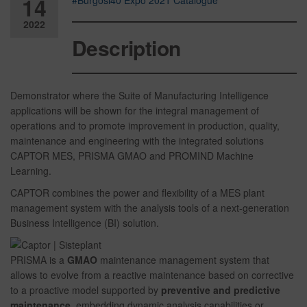
14
#Burgosi40 Expo 2021 Catalogue
2022
Description
Desactiv
ado
Demonstrator where the Suite of Manufacturing Intelligence
applications will be shown for the integral management of
operations and to promote improvement in production, quality,
maintenance and engineering with the integrated solutions
CAPTOR MES, PRISMA GMAO and PROMIND Machine
Learning.
CAPTOR combines the power and flexibility of a MES plant
management system with the analysis tools of a next-generation
Business Intelligence (BI) solution.
PRISMA is a
GMAO
maintenance management system that
allows to evolve from a reactive maintenance based on corrective
to a proactive model supported by
preventive and predictive
maintenance,
embedding dynamic analysis capabilities or