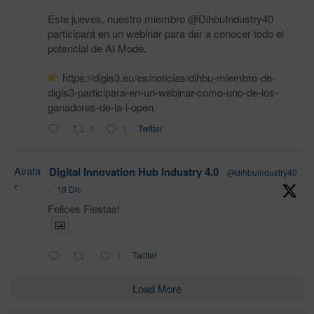
Este jueves, nuestro miembro @DihbuIndustry40
participará en un webinar para dar a conocer todo el
potencial de AI Mode.
https://digis3.eu/es/noticias/dihbu-miembro-de-
digis3-participara-en-un-webinar-como-uno-de-los-
ganadores-de-la-i-open
1
1
Twitter
Avata
Digital Innovation Hub Industry 4.0
@dihbuindustry40
r
·
19 Dic
Felices Fiestas!
1
Twitter
Load More