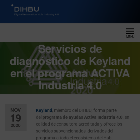
DIGITAL INNOVATION HUB
dihbu – ecosistema para la
digitalización industrial
INDUSTRY 4.0
MENÚ
Servicios de
diagnóstico de Keyland
en el programa ACTIVA
Industria 4.0
NOV
Keyland
, miembro del DIHBU, forma parte
19
del
programa de ayudas Activa Industria 4.0
. en
calidad de consultora acreditada y ofrece los
2020
servicios subvencionados, derivados del
Desactiv
programa a todo el ecosistema del Hub.