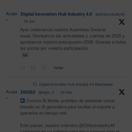
Avata
Digital Innovation Hub Industry 4.0
@dihbuindustry40
r
·
10 Jun
Ayer celebramos nuestra Asamblea General
anual. Revisamos las actividades y cuentas de 2025 y
aprobamos nuestro presupuesto 2026. Gracias a todos
los socios por vuestra participación.
Twitter
Digital Innovation Hub Industry 4.0 Retuiteado
Avata
DIGIS3
@digis_3
·
24 Feb
r
Conoce AI Mode, prototipo de asistente virtual
basado en IA generativa para facilitar el soporte a
operarios en tiempo real.
Este jueves, nuestro miembro @DihbuIndustry40
participará en un webinar para dar a conocer todo el