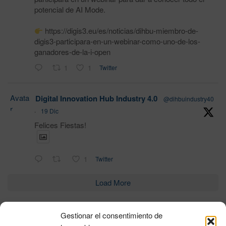
potencial de AI Mode.
https://digis3.eu/es/noticias/dihbu-miembro-de-
digis3-participara-en-un-webinar-como-uno-de-los-
ganadores-de-la-i-open
1
1
Twitter
Avata
Digital Innovation Hub Industry 4.0
@dihbuindustry40
r
·
19 Dic
Felices Fiestas!
1
Twitter
Load More
Gestionar el consentimiento de
Política de privacidad
|
Aviso Legal
|
Política de cookies
|
DNSH
|
Trabaja con