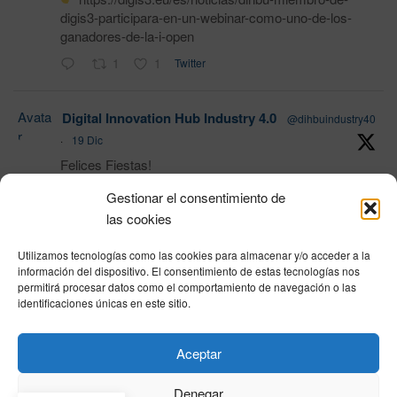
digis3-participara-en-un-webinar-como-uno-de-los-
ganadores-de-la-i-open
1
1
Twitter
Avata
Digital Innovation Hub Industry 4.0
@dihbuindustry40
r
·
19 Dic
Felices Fiestas!
Gestionar el consentimiento de
las cookies
1
Twitter
Utilizamos tecnologías como las cookies para almacenar y/o acceder a la
Load More
información del dispositivo. El consentimiento de estas tecnologías nos
permitirá procesar datos como el comportamiento de navegación o las
identificaciones únicas en este sitio.
Política de privacidad
|
Aviso Legal
|
Política de cookies
|
DNSH
|
Trabaja con
Aceptar
nosotros
|
HOME
Privacy Policy
|
Legal Notice
|
Cookies Policy
|
DNSH
|
Home
Denegar