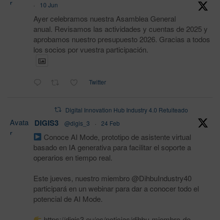
r
·
10 Jun
Ayer celebramos nuestra Asamblea General
anual. Revisamos las actividades y cuentas de 2025 y
aprobamos nuestro presupuesto 2026. Gracias a todos
los socios por vuestra participación.
Twitter
Digital Innovation Hub Industry 4.0 Retuiteado
Avata
DIGIS3
@digis_3
·
24 Feb
r
Conoce AI Mode, prototipo de asistente virtual
basado en IA generativa para facilitar el soporte a
operarios en tiempo real.
Este jueves, nuestro miembro @DihbuIndustry40
participará en un webinar para dar a conocer todo el
potencial de AI Mode.
https://digis3.eu/es/noticias/dihbu-miembro-de-