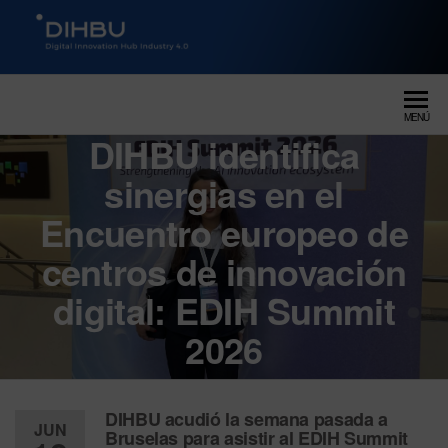
DIGITAL INNOVATION HUB
dihbu – ecosistema para la
digitalización industrial
INDUSTRY 4.0
MENÚ
DIHBU identifica
sinergias en el
Encuentro europeo de
centros de innovación
digital: EDIH Summit
2026
DIHBU acudió la semana pasada a
JUN
Bruselas para asistir al EDIH Summit