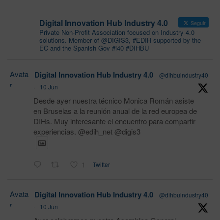
Digital Innovation Hub Industry 4.0
Seguir
Private Non-Profit Association focused on Industry 4.0
solutions. Member of @DIGIS3, #EDIH supported by the
EC and the Spanish Gov #i40 #DIHBU
Avata
Digital Innovation Hub Industry 4.0
@dihbuindustry40
r
·
10 Jun
Desde ayer nuestra técnico Monica Román asiste
en Bruselas a la reunión anual de la red europea de
DIHs. Muy interesante el encuentro para compartir
experiencias. @edih_net @digis3
1
Twitter
Avata
Digital Innovation Hub Industry 4.0
@dihbuindustry40
r
·
10 Jun