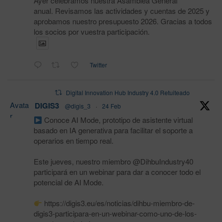
Ayer celebramos nuestra Asamblea General
anual. Revisamos las actividades y cuentas de 2025 y
aprobamos nuestro presupuesto 2026. Gracias a todos
los socios por vuestra participación.
Twitter
Digital Innovation Hub Industry 4.0 Retuiteado
Avata
DIGIS3
@digis_3
·
24 Feb
r
Conoce AI Mode, prototipo de asistente virtual
basado en IA generativa para facilitar el soporte a
operarios en tiempo real.
Este jueves, nuestro miembro @DihbuIndustry40
participará en un webinar para dar a conocer todo el
potencial de AI Mode.
https://digis3.eu/es/noticias/dihbu-miembro-de-
digis3-participara-en-un-webinar-como-uno-de-los-