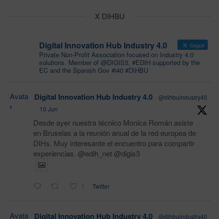
X DIHBU
Digital Innovation Hub Industry 4.0
Seguir
Private Non-Profit Association focused on Industry 4.0
solutions. Member of @DIGIS3, #EDIH supported by the
EC and the Spanish Gov #i40 #DIHBU
Avata
Digital Innovation Hub Industry 4.0
@dihbuindustry40
r
·
10 Jun
Desde ayer nuestra técnico Monica Román asiste
en Bruselas a la reunión anual de la red europea de
DIHs. Muy interesante el encuentro para compartir
experiencias. @edih_net @digis3
1
Twitter
Avata
Digital Innovation Hub Industry 4.0
@dihbuindustry40