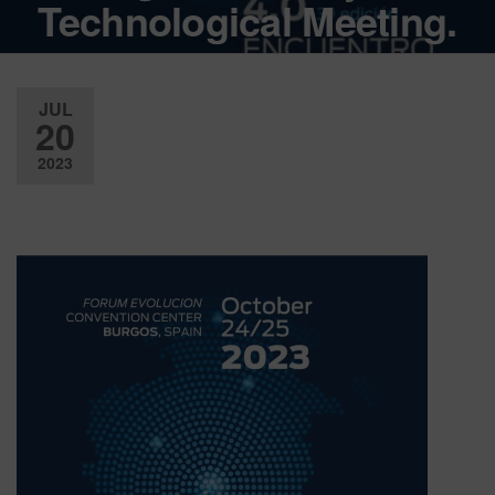
Technological Meeting.
JUL
20
2023
Desactiv
ado