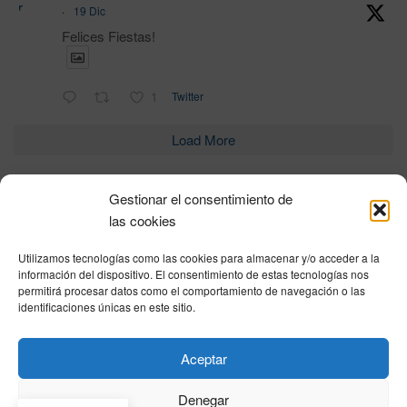
r
·
19 Dic
Felices Fiestas!
1
Twitter
Load More
Gestionar el consentimiento de
Política de privacidad
|
Aviso Legal
|
Política de cookies
|
DNSH
|
Trabaja con
las cookies
nosotros
|
HOME
Utilizamos tecnologías como las cookies para almacenar y/o acceder a la
Privacy Policy
|
Legal Notice
|
Cookies Policy
|
DNSH
|
Home
información del dispositivo. El consentimiento de estas tecnologías nos
permitirá procesar datos como el comportamiento de navegación o las
identificaciones únicas en este sitio.
© DIHBU 2026
Aceptar
Denegar