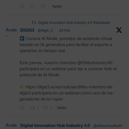
Twitter
Digital Innovation Hub Industry 4.0 Retuiteado
Avata
DIGIS3
@digis_3
·
24 Feb
r
Conoce AI Mode, prototipo de asistente virtual
basado en IA generativa para facilitar el soporte a
operarios en tiempo real.
Este jueves, nuestro miembro @DihbuIndustry40
participará en un webinar para dar a conocer todo el
potencial de AI Mode.
https://digis3.eu/es/noticias/dihbu-miembro-de-
digis3-participara-en-un-webinar-como-uno-de-los-
ganadores-de-la-i-open
1
1
Twitter
Avata
Digital Innovation Hub Industry 4.0
@dihbuindustry40