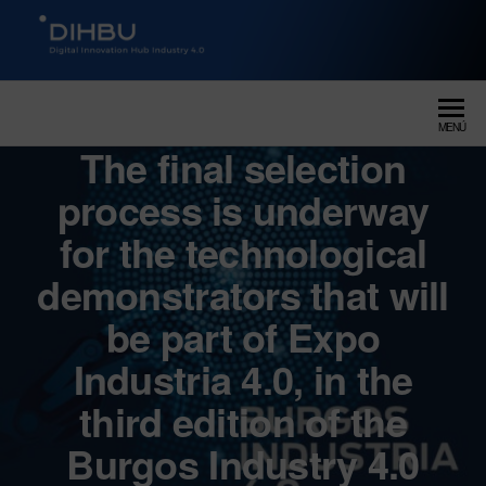
DIGITAL INNOVATION HUB
dihbu – ecosistema para la
digitalización industrial
INDUSTRY 4.0
MENÚ
The final selection
process is underway
for the technological
demonstrators that will
be part of Expo
Industria 4.0, in the
third edition of the
Burgos Industry 4.0