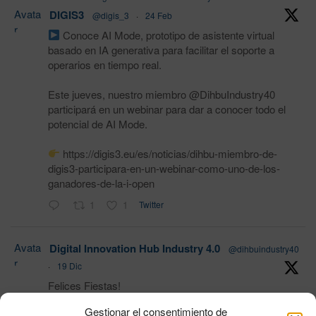
Avata
DIGIS3
@digis_3
·
24 Feb
r
Conoce AI Mode, prototipo de asistente virtual
basado en IA generativa para facilitar el soporte a
operarios en tiempo real.
Este jueves, nuestro miembro @DihbuIndustry40
participará en un webinar para dar a conocer todo el
potencial de AI Mode.
https://digis3.eu/es/noticias/dihbu-miembro-de-
digis3-participara-en-un-webinar-como-uno-de-los-
ganadores-de-la-i-open
1
1
Twitter
Avata
Digital Innovation Hub Industry 4.0
@dihbuindustry40
r
·
19 Dic
Felices Fiestas!
Gestionar el consentimiento de