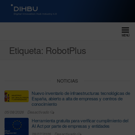
DIGITAL INNOVATION HUB
dihbu – ecosistema para la
digitalización industrial
INDUSTRY 4.0
MENÚ
Etiqueta:
RobotPlus
NOTICIAS
Nuevo inventario de infraestructuras tecnológicas de
España, abierto a alta de empresas y centros de
conocimiento
05/08/2026
Desactivado
Herramienta gratuita para verificar cumplimiento del
AI Act por parte de empresas y entidades
28/07/2026
Desactivado