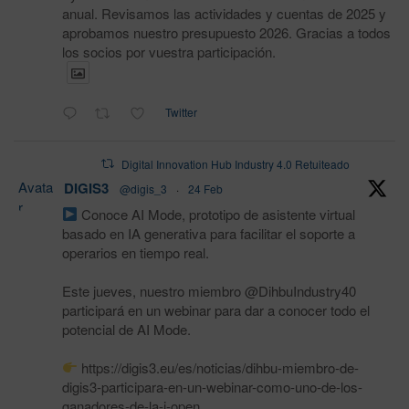
anual. Revisamos las actividades y cuentas de 2025 y
aprobamos nuestro presupuesto 2026. Gracias a todos
los socios por vuestra participación.
Twitter
Digital Innovation Hub Industry 4.0 Retuiteado
Avata
DIGIS3
@digis_3
·
24 Feb
r
Conoce AI Mode, prototipo de asistente virtual
basado en IA generativa para facilitar el soporte a
operarios en tiempo real.
Este jueves, nuestro miembro @DihbuIndustry40
participará en un webinar para dar a conocer todo el
potencial de AI Mode.
https://digis3.eu/es/noticias/dihbu-miembro-de-
digis3-participara-en-un-webinar-como-uno-de-los-
ganadores-de-la-i-open