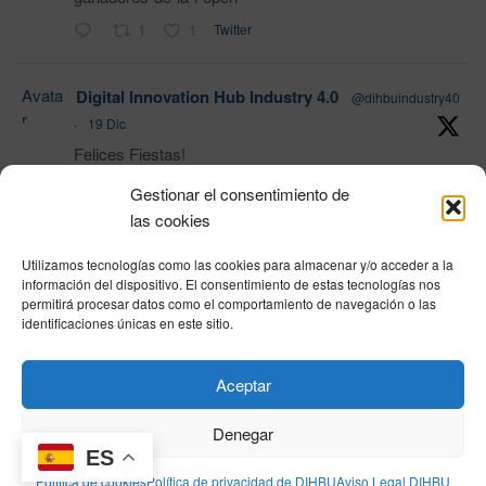
1
1
Twitter
Avata
Digital Innovation Hub Industry 4.0
@dihbuindustry40
r
·
19 Dic
Felices Fiestas!
Gestionar el consentimiento de
las cookies
1
Twitter
Utilizamos tecnologías como las cookies para almacenar y/o acceder a la
Load More
información del dispositivo. El consentimiento de estas tecnologías nos
permitirá procesar datos como el comportamiento de navegación o las
identificaciones únicas en este sitio.
Política de privacidad
|
Aviso Legal
|
Política de cookies
|
DNSH
|
Trabaja con
Aceptar
nosotros
|
HOME
Privacy Policy
|
Legal Notice
|
Cookies Policy
|
DNSH
|
Home
Denegar
ES
Política de cookies
Política de privacidad de DIHBU
Aviso Legal DIHBU