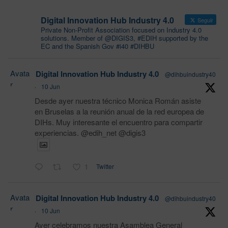
Digital Innovation Hub Industry 4.0
Seguir
Private Non-Profit Association focused on Industry 4.0
solutions. Member of @DIGIS3, #EDIH supported by the
EC and the Spanish Gov #i40 #DIHBU
Avata
Digital Innovation Hub Industry 4.0
@dihbuindustry40
r
·
10 Jun
Desde ayer nuestra técnico Monica Román asiste
en Bruselas a la reunión anual de la red europea de
DIHs. Muy interesante el encuentro para compartir
experiencias. @edih_net @digis3
1
Twitter
Avata
Digital Innovation Hub Industry 4.0
@dihbuindustry40
r
·
10 Jun
Ayer celebramos nuestra Asamblea General