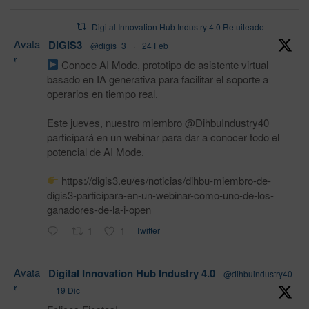
Digital Innovation Hub Industry 4.0 Retuiteado
Avata
DIGIS3
@digis_3
·
24 Feb
r
Conoce AI Mode, prototipo de asistente virtual
basado en IA generativa para facilitar el soporte a
operarios en tiempo real.
Este jueves, nuestro miembro @DihbuIndustry40
participará en un webinar para dar a conocer todo el
potencial de AI Mode.
https://digis3.eu/es/noticias/dihbu-miembro-de-
digis3-participara-en-un-webinar-como-uno-de-los-
ganadores-de-la-i-open
1
1
Twitter
Avata
Digital Innovation Hub Industry 4.0
@dihbuindustry40
r
·
19 Dic