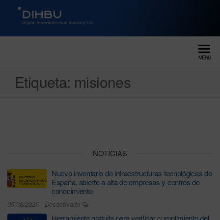
DIGITAL INNOVATION HUB
dihbu – ecosistema para la
digitalización industrial
INDUSTRY 4.0
MENÚ
Etiqueta:
misiones
NOTICIAS
Nuevo inventario de infraestructuras tecnológicas de
España, abierto a alta de empresas y centros de
conocimiento
05/08/2026
Desactivado
Herramienta gratuita para verificar cumplimiento del