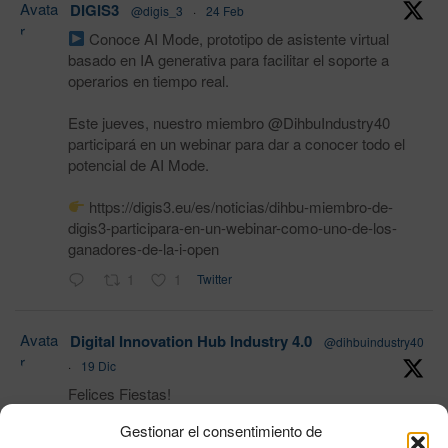
Avata
DIGIS3
@digis_3
·
24 Feb
r
Conoce AI Mode, prototipo de asistente virtual
basado en IA generativa para facilitar el soporte a
operarios en tiempo real.
Este jueves, nuestro miembro @DihbuIndustry40
participará en un webinar para dar a conocer todo el
potencial de AI Mode.
https://digis3.eu/es/noticias/dihbu-miembro-de-
digis3-participara-en-un-webinar-como-uno-de-los-
ganadores-de-la-i-open
1
1
Twitter
Avata
Digital Innovation Hub Industry 4.0
@dihbuindustry40
r
·
19 Dic
Felices Fiestas!
Gestionar el consentimiento de