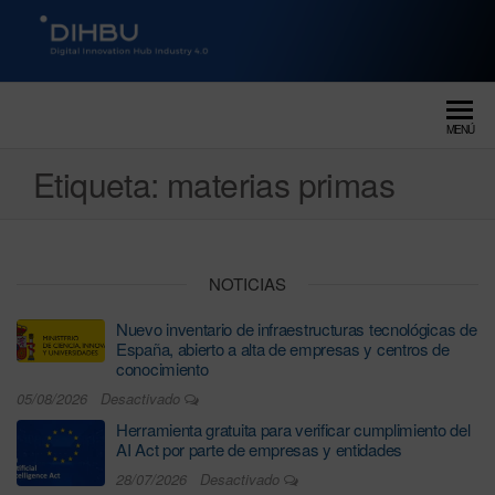
DIGITAL INNOVATION HUB
dihbu – ecosistema para la
digitalización industrial
INDUSTRY 4.0
MENÚ
Etiqueta:
materias primas
NOTICIAS
Nuevo inventario de infraestructuras tecnológicas de
España, abierto a alta de empresas y centros de
conocimiento
05/08/2026
Desactivado
Herramienta gratuita para verificar cumplimiento del
AI Act por parte de empresas y entidades
28/07/2026
Desactivado