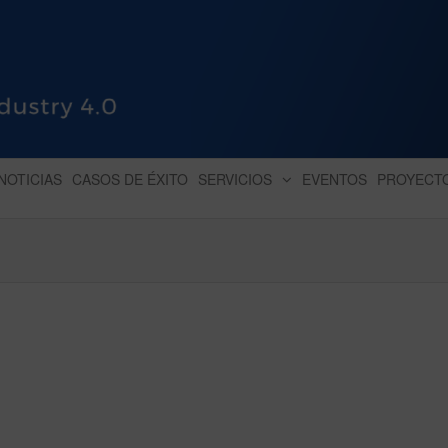
HUB INDUSTRY 4.0
dihbu – ecosistema para la digitaliz
NOTICIAS
CASOS DE ÉXITO
SERVICIOS
EVENTOS
PROYECT