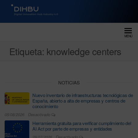
DIGITAL INNOVATION HUB
dihbu – ecosistema para la
digitalización industrial
INDUSTRY 4.0
MENÚ
Etiqueta:
knowledge centers
NOTICIAS
Nuevo inventario de infraestructuras tecnológicas de
España, abierto a alta de empresas y centros de
conocimiento
05/08/2026
Desactivado
Herramienta gratuita para verificar cumplimiento del
AI Act por parte de empresas y entidades
28/07/2026
Desactivado