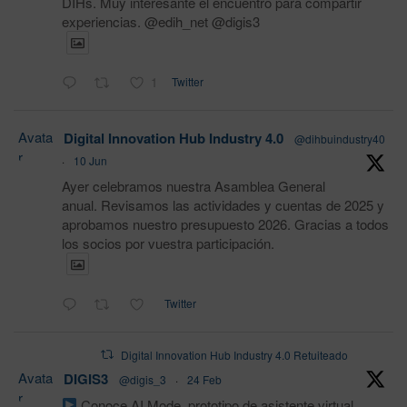
DIHs. Muy interesante el encuentro para compartir
experiencias. @edih_net @digis3
1
Twitter
Avata
Digital Innovation Hub Industry 4.0
@dihbuindustry40
r
·
10 Jun
Ayer celebramos nuestra Asamblea General
anual. Revisamos las actividades y cuentas de 2025 y
aprobamos nuestro presupuesto 2026. Gracias a todos
los socios por vuestra participación.
Twitter
Digital Innovation Hub Industry 4.0 Retuiteado
Avata
DIGIS3
@digis_3
·
24 Feb
r
Conoce AI Mode, prototipo de asistente virtual