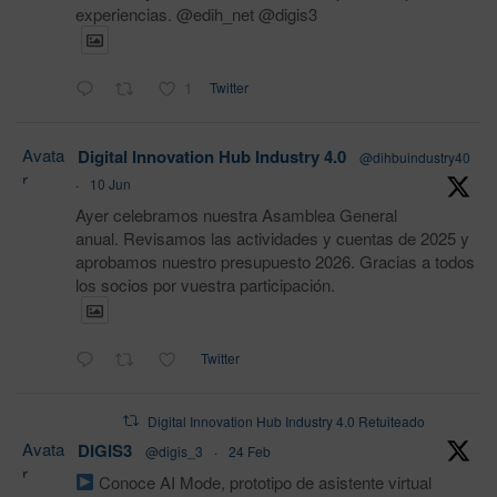
experiencias. @edih_net @digis3
1
Twitter
Avata
Digital Innovation Hub Industry 4.0
@dihbuindustry40
r
·
10 Jun
Ayer celebramos nuestra Asamblea General
anual. Revisamos las actividades y cuentas de 2025 y
aprobamos nuestro presupuesto 2026. Gracias a todos
los socios por vuestra participación.
Twitter
Digital Innovation Hub Industry 4.0 Retuiteado
Avata
DIGIS3
@digis_3
·
24 Feb
r
Conoce AI Mode, prototipo de asistente virtual