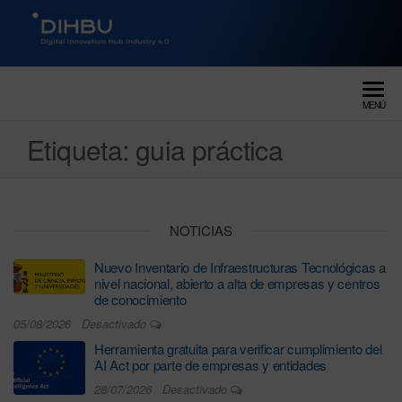
DIGITAL INNOVATION HUB
dihbu – ecosistema para la
digitalización industrial
INDUSTRY 4.0
MENÚ
Etiqueta:
guia práctica
NOTICIAS
Nuevo Inventario de Infraestructuras Tecnológicas a
nivel nacional, abierto a alta de empresas y centros
de conocimiento
05/08/2026
Desactivado
Herramienta gratuita para verificar cumplimiento del
AI Act por parte de empresas y entidades
28/07/2026
Desactivado