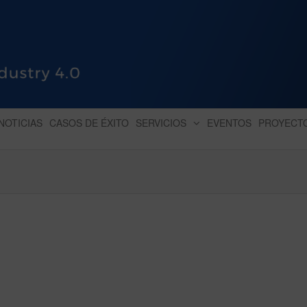
HUB INDUSTRY 4.0
dihbu – ecosistema para la digitaliz
NOTICIAS
CASOS DE ÉXITO
SERVICIOS
EVENTOS
PROYECT