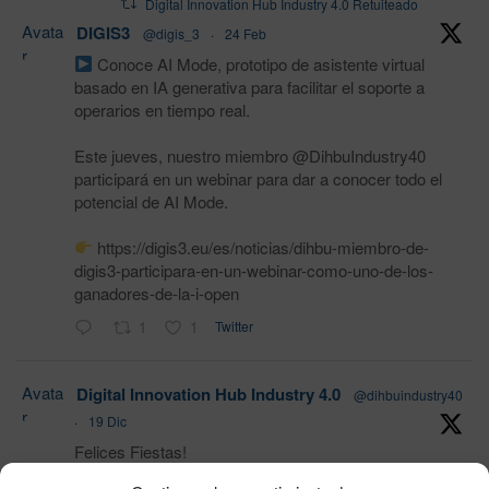
Digital Innovation Hub Industry 4.0 Retuiteado
Avata
DIGIS3
@digis_3
·
24 Feb
r
Conoce AI Mode, prototipo de asistente virtual
basado en IA generativa para facilitar el soporte a
operarios en tiempo real.
Este jueves, nuestro miembro @DihbuIndustry40
participará en un webinar para dar a conocer todo el
potencial de AI Mode.
https://digis3.eu/es/noticias/dihbu-miembro-de-
digis3-participara-en-un-webinar-como-uno-de-los-
ganadores-de-la-i-open
1
1
Twitter
Avata
Digital Innovation Hub Industry 4.0
@dihbuindustry40
r
·
19 Dic
Felices Fiestas!