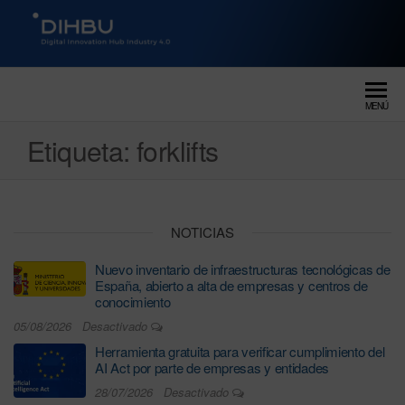
DIGITAL INNOVATION HUB
dihbu – ecosistema para la
digitalización industrial
INDUSTRY 4.0
MENÚ
Etiqueta:
forklifts
NOTICIAS
Nuevo inventario de infraestructuras tecnológicas de
España, abierto a alta de empresas y centros de
conocimiento
05/08/2026
Desactivado
Herramienta gratuita para verificar cumplimiento del
AI Act por parte de empresas y entidades
28/07/2026
Desactivado