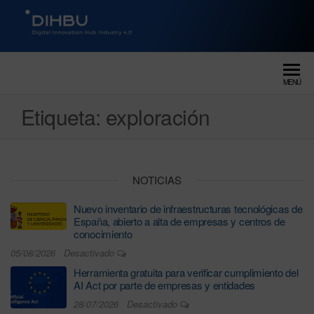
DIGITAL INNOVATION HUB
dihbu – ecosistema para la
digitalización industrial
INDUSTRY 4.0
MENÚ
Etiqueta:
exploración
NOTICIAS
Nuevo inventario de infraestructuras tecnológicas de
España, abierto a alta de empresas y centros de
conocimiento
05/08/2026
Desactivado
Herramienta gratuita para verificar cumplimiento del
AI Act por parte de empresas y entidades
28/07/2026
Desactivado