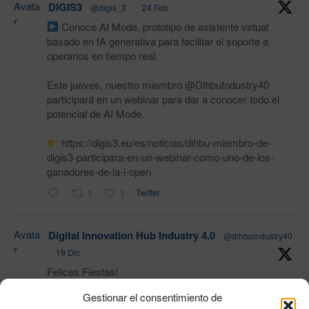
Avata
DIGIS3
@digis_3
·
24 Feb
r
Conoce AI Mode, prototipo de asistente virtual
basado en IA generativa para facilitar el soporte a
operarios en tiempo real.
Este jueves, nuestro miembro @DihbuIndustry40
participará en un webinar para dar a conocer todo el
potencial de AI Mode.
https://digis3.eu/es/noticias/dihbu-miembro-de-
digis3-participara-en-un-webinar-como-uno-de-los-
ganadores-de-la-i-open
1
1
Twitter
Avata
Digital Innovation Hub Industry 4.0
@dihbuindustry40
r
·
19 Dic
Felices Fiestas!
Gestionar el consentimiento de