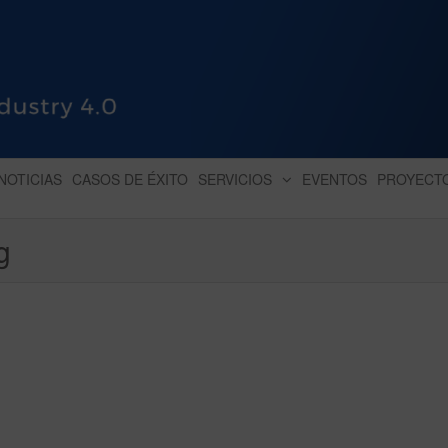
HUB INDUSTRY 4.0
dihbu – ecosistema para la digitaliz
NOTICIAS
CASOS DE ÉXITO
SERVICIOS
EVENTOS
PROYECT
g