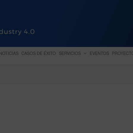
HUB INDUSTRY 4.0
dihbu – ecosistema para la digitaliz
NOTICIAS
CASOS DE ÉXITO
SERVICIOS
EVENTOS
PROYECT