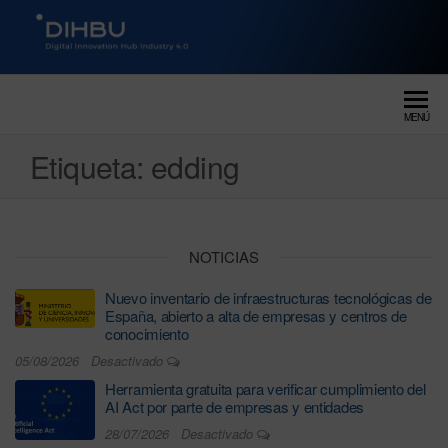
DIGITAL INNOVATION HUB
dihbu – ecosistema para la
digitalización industrial
INDUSTRY 4.0
MENÚ
Etiqueta:
edding
NOTICIAS
Nuevo inventario de infraestructuras tecnológicas de
España, abierto a alta de empresas y centros de
conocimiento
05/08/2026
Desactivado
Herramienta gratuita para verificar cumplimiento del
AI Act por parte de empresas y entidades
28/07/2026
Desactivado