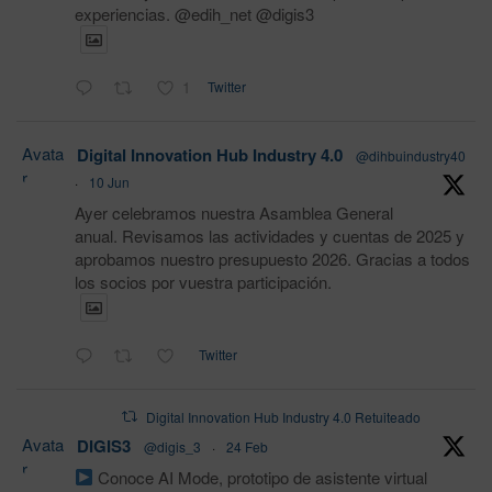
experiencias. @edih_net @digis3
1
Twitter
Avata
Digital Innovation Hub Industry 4.0
@dihbuindustry40
r
·
10 Jun
Ayer celebramos nuestra Asamblea General
anual. Revisamos las actividades y cuentas de 2025 y
aprobamos nuestro presupuesto 2026. Gracias a todos
los socios por vuestra participación.
Twitter
Digital Innovation Hub Industry 4.0 Retuiteado
Avata
DIGIS3
@digis_3
·
24 Feb
r
Conoce AI Mode, prototipo de asistente virtual