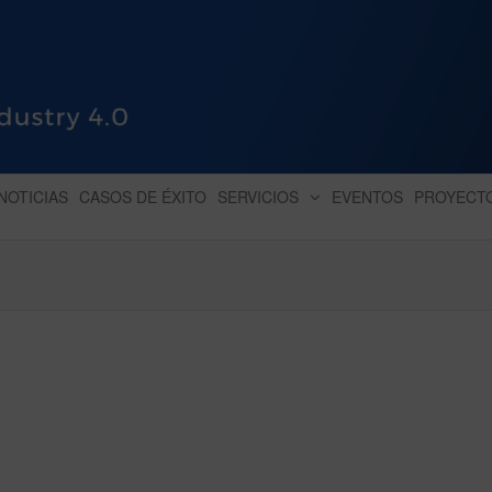
HUB INDUSTRY 4.0
dihbu – ecosistema para la digitaliz
NOTICIAS
CASOS DE ÉXITO
SERVICIOS
EVENTOS
PROYECT