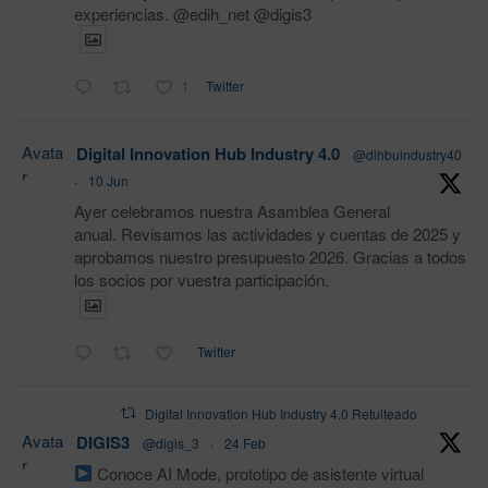
experiencias. @edih_net @digis3
1
Twitter
Avata
Digital Innovation Hub Industry 4.0
@dihbuindustry40
r
·
10 Jun
Ayer celebramos nuestra Asamblea General
anual. Revisamos las actividades y cuentas de 2025 y
aprobamos nuestro presupuesto 2026. Gracias a todos
los socios por vuestra participación.
Twitter
Digital Innovation Hub Industry 4.0 Retuiteado
Avata
DIGIS3
@digis_3
·
24 Feb
r
Conoce AI Mode, prototipo de asistente virtual