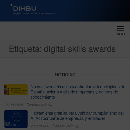
DIGITAL INNOVATION HUB
dihbu – ecosistema para la
digitalización industrial
INDUSTRY 4.0
MENÚ
Etiqueta:
digital skills awards
NOTICIAS
Nuevo inventario de infraestructuras tecnológicas de
España, abierto a alta de empresas y centros de
conocimiento
05/08/2026
Desactivado
Herramienta gratuita para verificar cumplimiento del
AI Act por parte de empresas y entidades
28/07/2026
Desactivado