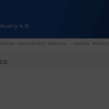
HUB INDUSTRY 4.0
dihbu – ecosistema para la digitaliz
NOTICIAS
CASOS DE ÉXITO
SERVICIOS
EVENTOS
PROYECT
ica