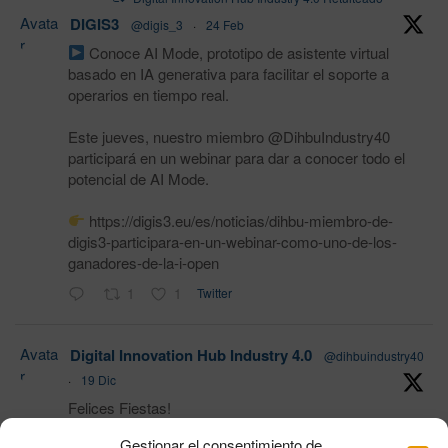
Avata
DIGIS3
@digis_3
·
24 Feb
r
Conoce AI Mode, prototipo de asistente virtual
basado en IA generativa para facilitar el soporte a
operarios en tiempo real.
Este jueves, nuestro miembro @DihbuIndustry40
participará en un webinar para dar a conocer todo el
potencial de AI Mode.
https://digis3.eu/es/noticias/dihbu-miembro-de-
digis3-participara-en-un-webinar-como-uno-de-los-
ganadores-de-la-i-open
1
1
Twitter
Avata
Digital Innovation Hub Industry 4.0
@dihbuindustry40
r
·
19 Dic
Felices Fiestas!
Gestionar el consentimiento de