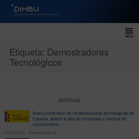
DIGITAL INNOVATION HUB
dihbu – ecosistema para la
digitalización industrial
INDUSTRY 4.0
MENÚ
Etiqueta:
Demostradores
Tecnológicos
NOTICIAS
Nuevo inventario de infraestructuras tecnológicas de
España, abierto a alta de empresas y centros de
conocimiento
05/08/2026
Desactivado