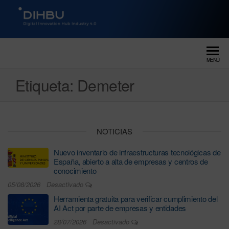
DIGITAL INNOVATION HUB
dihbu – ecosistema para la
digitalización industrial
INDUSTRY 4.0
MENÚ
Etiqueta:
Demeter
NOTICIAS
Nuevo inventario de infraestructuras tecnológicas de
España, abierto a alta de empresas y centros de
conocimiento
05/08/2026
Desactivado
Herramienta gratuita para verificar cumplimiento del
AI Act por parte de empresas y entidades
28/07/2026
Desactivado