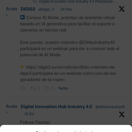
Digital Innovation Hub Industry 4.0 Retuiteado
Avata
DIGIS3
@digis_3
·
24 Feb
r
Conoce AI Mode, prototipo de asistente virtual
basado en IA generativa para facilitar el soporte a
operarios en tiempo real.
Este jueves, nuestro miembro @DihbuIndustry40
participará en un webinar para dar a conocer todo el
potencial de AI Mode.
https://digis3.eu/es/noticias/dihbu-miembro-de-
digis3-participara-en-un-webinar-como-uno-de-los-
ganadores-de-la-i-open
1
1
Twitter
Avata
Digital Innovation Hub Industry 4.0
@dihbuindustry40
r
·
19 Dic
Felices Fiestas!