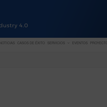
HUB INDUSTRY 4.0
dihbu – ecosistema para la digitaliz
NOTICIAS
CASOS DE ÉXITO
SERVICIOS
EVENTOS
PROYECT