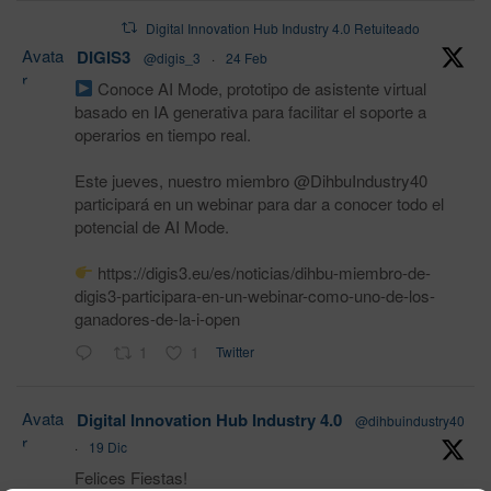
Digital Innovation Hub Industry 4.0 Retuiteado
Avata
DIGIS3
@digis_3
·
24 Feb
r
Conoce AI Mode, prototipo de asistente virtual
basado en IA generativa para facilitar el soporte a
operarios en tiempo real.
Este jueves, nuestro miembro @DihbuIndustry40
participará en un webinar para dar a conocer todo el
potencial de AI Mode.
https://digis3.eu/es/noticias/dihbu-miembro-de-
digis3-participara-en-un-webinar-como-uno-de-los-
ganadores-de-la-i-open
1
1
Twitter
Avata
Digital Innovation Hub Industry 4.0
@dihbuindustry40
r
·
19 Dic
Felices Fiestas!