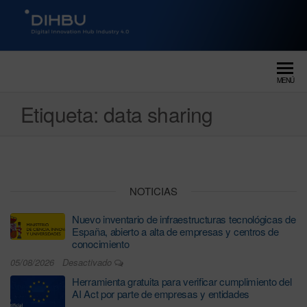
DIGITAL INNOVATION HUB
dihbu – ecosistema para la
digitalización industrial
INDUSTRY 4.0
MENÚ
Etiqueta:
data sharing
NOTICIAS
Nuevo inventario de infraestructuras tecnológicas de
España, abierto a alta de empresas y centros de
conocimiento
05/08/2026
Desactivado
Herramienta gratuita para verificar cumplimiento del
AI Act por parte de empresas y entidades