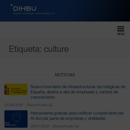
DIGITAL INNOVATION HUB
dihbu – ecosistema para la
digitalización industrial
INDUSTRY 4.0
MENÚ
Etiqueta:
culture
NOTICIAS
Nuevo inventario de infraestructuras tecnológicas de
España, abierto a alta de empresas y centros de
conocimiento
05/08/2026
Desactivado
Herramienta gratuita para verificar cumplimiento del
AI Act por parte de empresas y entidades
28/07/2026
Desactivado