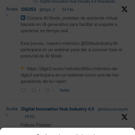
Digital Innovation Hub Industry 4.0 Retuiteado
Avata
DIGIS3
@digis_3
·
24 Feb
r
Conoce AI Mode, prototipo de asistente virtual
basado en IA generativa para facilitar el soporte a
operarios en tiempo real.
Este jueves, nuestro miembro @DihbuIndustry40
participará en un webinar para dar a conocer todo el
potencial de AI Mode.
https://digis3.eu/es/noticias/dihbu-miembro-de-
digis3-participara-en-un-webinar-como-uno-de-los-
ganadores-de-la-i-open
1
1
Twitter
Avata
Digital Innovation Hub Industry 4.0
@dihbuindustry40
r
·
19 Dic
Felices Fiestas!