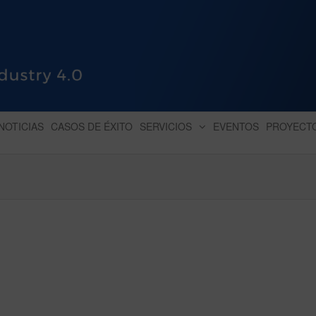
HUB INDUSTRY 4.0
dihbu – ecosistema para la digitaliz
NOTICIAS
CASOS DE ÉXITO
SERVICIOS
EVENTOS
PROYECT