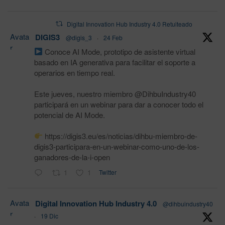
Digital Innovation Hub Industry 4.0 Retuiteado
Avata
DIGIS3
@digis_3
·
24 Feb
r
Conoce AI Mode, prototipo de asistente virtual
basado en IA generativa para facilitar el soporte a
operarios en tiempo real.
Este jueves, nuestro miembro @DihbuIndustry40
participará en un webinar para dar a conocer todo el
potencial de AI Mode.
https://digis3.eu/es/noticias/dihbu-miembro-de-
digis3-participara-en-un-webinar-como-uno-de-los-
ganadores-de-la-i-open
1
1
Twitter
Avata
Digital Innovation Hub Industry 4.0
@dihbuindustry40
r
·
19 Dic