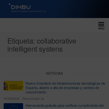
DIGITAL INNOVATION HUB
dihbu – ecosistema para la
digitalización industrial
INDUSTRY 4.0
MENÚ
Etiqueta:
collaborative
intelligent systens
NOTICIAS
Nuevo inventario de infraestructuras tecnológicas de
España, abierto a alta de empresas y centros de
conocimiento
05/08/2026
Desactivado
Herramienta gratuita para verificar cumplimiento del