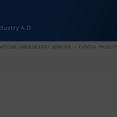
HUB INDUSTRY 4.0
dihbu – ecosistema para la digitaliz
NOTICIAS
CASOS DE ÉXITO
SERVICIOS
EVENTOS
PROYECT