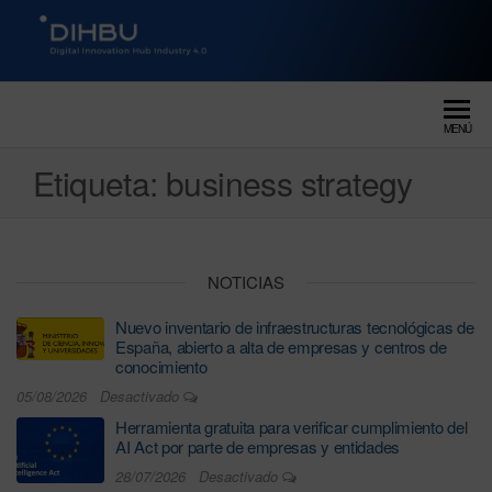
DIGITAL INNOVATION HUB
dihbu – ecosistema para la
digitalización industrial
INDUSTRY 4.0
MENÚ
Etiqueta:
business strategy
NOTICIAS
Nuevo inventario de infraestructuras tecnológicas de
España, abierto a alta de empresas y centros de
conocimiento
05/08/2026
Desactivado
Herramienta gratuita para verificar cumplimiento del
AI Act por parte de empresas y entidades
28/07/2026
Desactivado