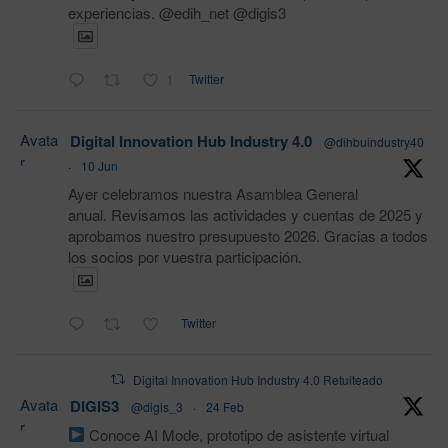
experiencias. @edih_net @digis3
1
Twitter
Avata
Digital Innovation Hub Industry 4.0
@dihbuindustry40
r
·
10 Jun
Ayer celebramos nuestra Asamblea General
anual. Revisamos las actividades y cuentas de 2025 y
aprobamos nuestro presupuesto 2026. Gracias a todos
los socios por vuestra participación.
Twitter
Digital Innovation Hub Industry 4.0 Retuiteado
Avata
DIGIS3
@digis_3
·
24 Feb
r
Conoce AI Mode, prototipo de asistente virtual