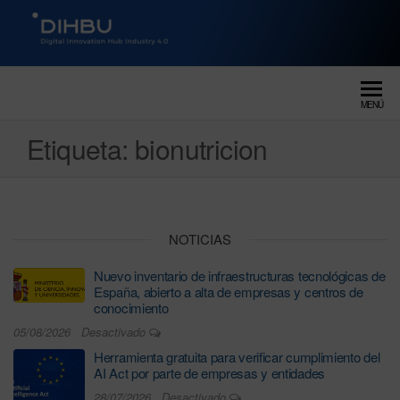
DIGITAL INNOVATION HUB
dihbu – ecosistema para la
digitalización industrial
INDUSTRY 4.0
MENÚ
Etiqueta:
bionutricion
NOTICIAS
Nuevo inventario de infraestructuras tecnológicas de
España, abierto a alta de empresas y centros de
conocimiento
05/08/2026
Desactivado
Herramienta gratuita para verificar cumplimiento del
AI Act por parte de empresas y entidades
28/07/2026
Desactivado