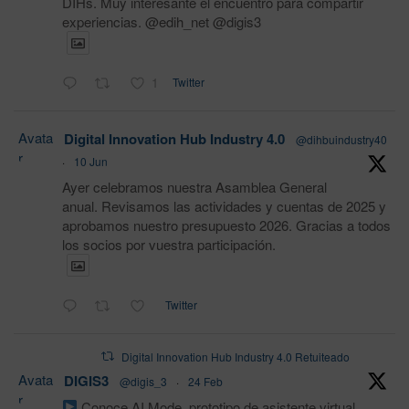
DIHs. Muy interesante el encuentro para compartir
experiencias. @edih_net @digis3
1
Twitter
Avata
Digital Innovation Hub Industry 4.0
@dihbuindustry40
r
·
10 Jun
Ayer celebramos nuestra Asamblea General
anual. Revisamos las actividades y cuentas de 2025 y
aprobamos nuestro presupuesto 2026. Gracias a todos
los socios por vuestra participación.
Twitter
Digital Innovation Hub Industry 4.0 Retuiteado
Avata
DIGIS3
@digis_3
·
24 Feb
r
Conoce AI Mode, prototipo de asistente virtual