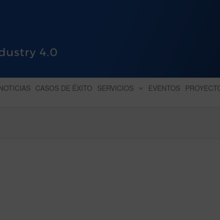
HUB INDUSTRY 4.0
dihbu – ecosistema para la digitaliz
NOTICIAS
CASOS DE ÉXITO
SERVICIOS
EVENTOS
PROYECT