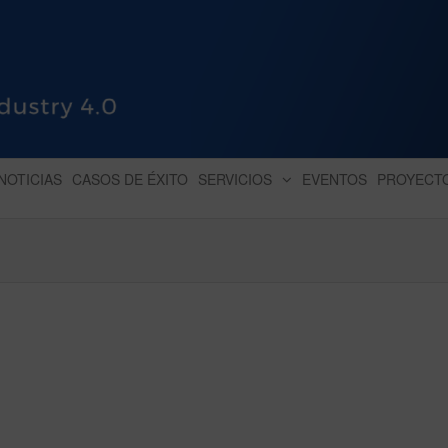
HUB INDUSTRY 4.0
dihbu – ecosistema para la digitaliz
NOTICIAS
CASOS DE ÉXITO
SERVICIOS
EVENTOS
PROYECT